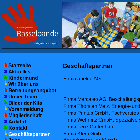
Geschäftspartner
Startseite
Aktuelles
Kindermund
Firma apetito AG
Wir über uns
Betreuungsangebot
Unser Team
Firma Mercateo AG, Beschaffungsp
Bilder der Kita
Firma Thorsten Metz, Energie- un
Voranmeldung
Firma Printus GmbH, Fachvertrieb 
Mitgliedschaft
Firma Wehrfritz GmbH, Spezialvers
Anfahrt
Firma Lenz Gartenbau
Kontakt
Frima Klein Gmb
Geschäftspartner